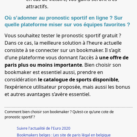
attractifs.
Où s’adonner au pronostic sportif en ligne ? Sur
quelle plateforme miser sur vos équipes favorites ?
Vous souhaitez tester le pronostic sportif gratuit ?
Dans ce cas, la meilleure solution à l’heure actuelle
consiste à se connecter sur un bookmaker. Il s’agit
d’une plateforme vous donnant l’accès à
une offre de
paris plus ou moins importante
. Bien choisir son
bookmaker est essentiel aussi, prendre en
considération
le catalogue de sports disponible
,
l’expérience utilisateur proposée, mais aussi les bonus
et autres avantages s’avère essentiel.
Comment bien choisir son bookmaker ? Qu’est-ce qu’une cote de
pronostic sportif ?
Suivre l'actualité de l'Euro 2020
Bookmakers belges : Les site de paris légal en belgique