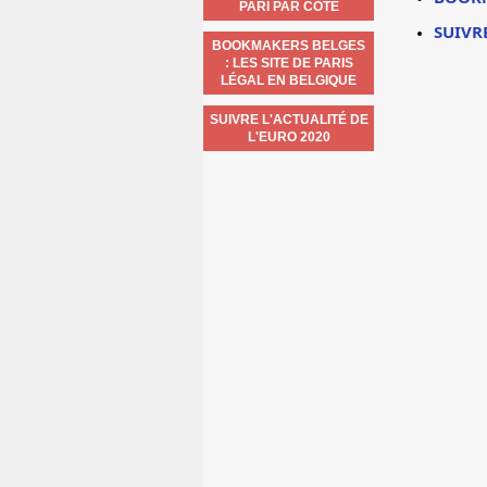
PARI PAR COTE
SUIVRE
BOOKMAKERS BELGES
: LES SITE DE PARIS
LÉGAL EN BELGIQUE
SUIVRE L'ACTUALITÉ DE
L'EURO 2020